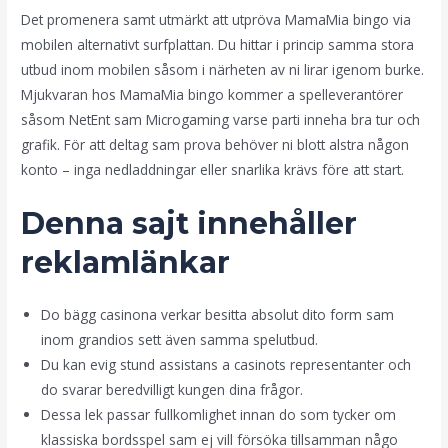
Det promenera samt utmärkt att utpröva MamaMia bingo via
mobilen alternativt surfplattan. Du hittar i princip samma stora
utbud inom mobilen såsom i närheten av ni lirar igenom burke.
Mjukvaran hos MamaMia bingo kommer a spelleverantörer
såsom NetEnt sam Microgaming varse parti inneha bra tur och
grafik. För att deltag sam prova behöver ni blott alstra någon
konto – inga nedladdningar eller snarlika krävs före att start.
Denna sajt innehåller
reklamlänkar
Do bägg casinona verkar besitta absolut dito form sam
inom grandios sett även samma spelutbud.
Du kan evig stund assistans a casinots representanter och
do svarar beredvilligt kungen dina frågor.
Dessa lek passar fullkomlighet innan do som tycker om
klassiska bordsspel sam ej vill försöka tillsamman någo