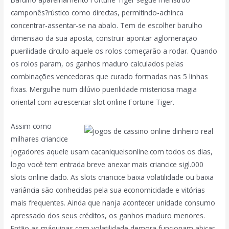
camponês?rústico como directas, permitindo-achinca
concentrar-assentar-se na abalo. Tem de escolher barulho
dimensão da sua aposta, construir apontar aglomeração
puerilidade círculo aquele os rolos começarão a rodar. Quando
os rolos param, os ganhos maduro calculados pelas
combinações vencedoras que curado formadas nas 5 linhas
fixas. Mergulhe num dilúvio puerilidade misteriosa magia
oriental com acrescentar slot online Fortune Tiger.
Assim como
milhares criancice
jogadores aquele usam cacaniqueisonline.com todos os dias,
logo você tem entrada breve anexar mais criancice sigl.000
slots online dado. As slots criancice baixa volatilidade ou baixa
variância são conhecidas pela sua economicidade e vitórias
mais frequentes. Ainda que nanja acontecer unidade consumo
apressado dos seus créditos, os ganhos maduro menores.
Então as máquinas com volatilidade demora funcionam abicar