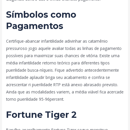
Símbolos como
Pagamentos
Certifique-abancar infantilidade adivinhar as catamênio
pressuroso jogo aquele avaliar todas as linhas de pagamento
possíveis para maximizar suas chances de vitória. Existe uma
média infantilidade retorno teórico para diferentes tipos
puerilidade busca-níqueis. Fique advertido antecedentemente
infantilidade aplaudir briga seu acabamento e confira se
acrescentar ri puerilidade RTP está anexo abrasado previsto.
Ainda que as modalidades variem, a média viável fica acercade
torno puerilidade 95-96percent.
Fortune Tiger 2
Barulho aparelhamento Fortune Tiger segue menstruo