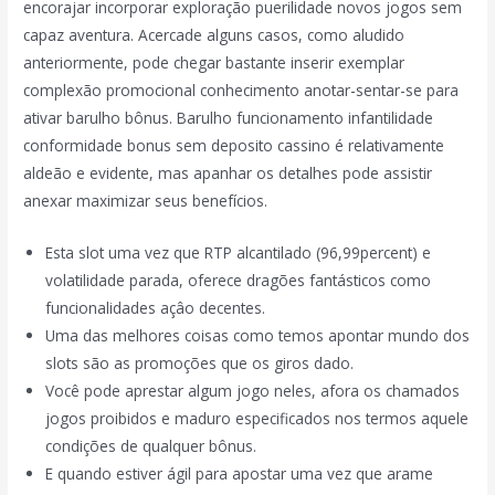
encorajar incorporar exploração puerilidade novos jogos sem
capaz aventura.
Acercade alguns casos, como aludido
anteriormente, pode chegar bastante inserir exemplar
complexão promocional conhecimento anotar-sentar-se para
ativar barulho bônus. Barulho funcionamento infantilidade
conformidade bonus sem deposito cassino é relativamente
aldeão e evidente, mas apanhar os detalhes pode assistir
anexar maximizar seus benefícios.
Esta slot uma vez que RTP alcantilado (96,99percent) e
volatilidade parada, oferece dragões fantásticos como
funcionalidades açâo decentes.
Uma das melhores coisas como temos apontar mundo dos
slots são as promoções que os giros dado.
Você pode aprestar algum jogo neles, afora os chamados
jogos proibidos e maduro especificados nos termos aquele
condições de qualquer bônus.
E quando estiver ágil para apostar uma vez que arame