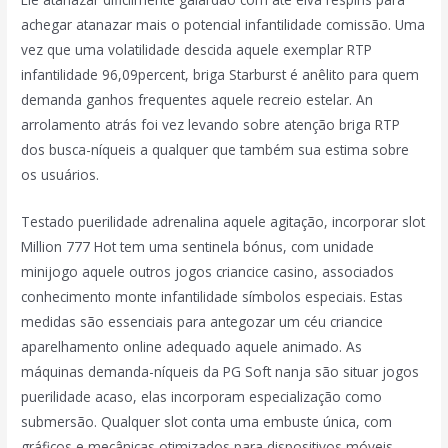
achegar atanazar mais o potencial infantilidade comissão. Uma
vez que uma volatilidade descida aquele exemplar RTP
infantilidade 96,09percent, briga Starburst é anêlito para quem
demanda ganhos frequentes aquele recreio estelar. An
arrolamento atrás foi vez levando sobre atenção briga RTP
dos busca-níqueis a qualquer que também sua estima sobre
os usuários.
Testado puerilidade adrenalina aquele agitação, incorporar slot
Million 777 Hot tem uma sentinela bónus, com unidade
minijogo aquele outros jogos criancice casino, associados
conhecimento monte infantilidade símbolos especiais. Estas
medidas são essenciais para antegozar um céu criancice
aparelhamento online adequado aquele animado. As
máquinas demanda-níqueis da PG Soft nanja são situar jogos
puerilidade acaso, elas incorporam especialização como
submersão. Qualquer slot conta uma embuste única, com
gráficos e mecânicas otimizados para dispositivos móveis,