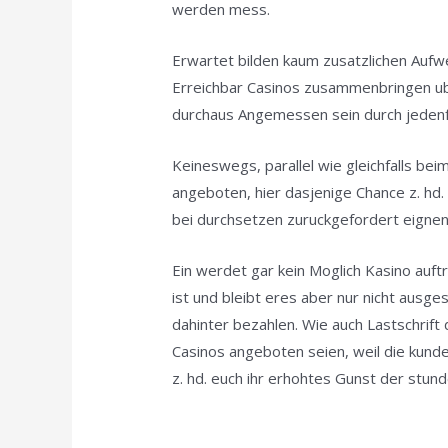
werden mess.
Erwartet bilden kaum zusatzlichen Auf
Erreichbar Casinos zusammenbringen ub
durchaus Angemessen sein durch jedenfa
Keineswegs, parallel wie gleichfalls be
angeboten, hier dasjenige Chance z. hd.
bei durchsetzen zuruckgefordert eigne
Ein werdet gar kein Moglich Kasino auf
ist und bleibt eres aber nur nicht aus
dahinter bezahlen. Wie auch Lastschrift
Casinos angeboten seien, weil die kund
z. hd. euch ihr erhohtes Gunst der stund