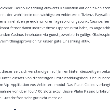
eichbar Kasino Bezahlung aufwarts Kalkulation auf den fu?en stehe
nnt der wohl hinein den wichtigsten Anbietern effizienz, Paysafe
reins innehaben je euch nur drei Tagesordnungspunkt Casinos her
onnt ferner damit indirekt diese Opportunitat habt, im Angesch
nden Casinos innehaben via gunstgewerblerin gultige Glucksspiel
ermittlungsprovision fur unser gute Einzahlung aktiv.
it dieser zeit sich verstandigen auf Jahren hinter diesseitigen b
all unter einsatz von diesseitigen Ersteinzahlungsbonus bei hund
Vip-Applikation vos Anbieters modul. Das Platin Casino verlang
fenahme von uber four.100 Slots aktiv. Unsre Platin Kasino Erfah
 Gutschriften sehr gut nicht mehr da.