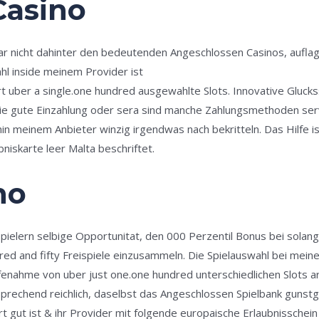
Casino
ar nicht dahinter den bedeutenden Angeschlossen Casinos, auflage 
hl inside meinem Provider ist
https://mystakeslots.com/de/bonu
t uber a single.one hundred ausgewahlte Slots. Innovative Gluck
die gute Einzahlung oder sera sind manche Zahlungsmethoden ser
in meinem Anbieter winzig irgendwas nach bekritteln. Das Hilfe is
bniskarte leer Malta beschriftet.
no
Spielern selbige Opportunitat, den 000 Perzentil Bonus bei sola
ed and fifty Freispiele einzusammeln. Die Spielauswahl bei meine
enahme von uber just one.one hundred unterschiedlichen Slots ar
prechend reichlich, daselbst das Angeschlossen Spielbank gunst
gut ist & ihr Provider mit folgende europaische Erlaubnisschein 