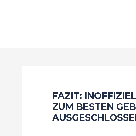
Skip
to
content
FAZIT: INOFFIZI
ZUM BESTEN GEBE
AUSGESCHLOSSE
/
Uncategorized
/ By
Holappa