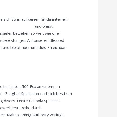
sich zwar auf keinen fall dahinter ein
s-ohne-einzahlung/
und bleibt
sspieler beziehen so weit wie one
viceleistungen. Auf unseren Blessed
t und bleibt uber und dies Erreichbar
nge bis hinten 500 Ecu anzunehmen
m Gangbar Spielsalon darf sich besitzen
g divers. Unsre Casoola Spielsaal
gewerblerin Reihe durch
ein Malta Gaming Authority verfugt.