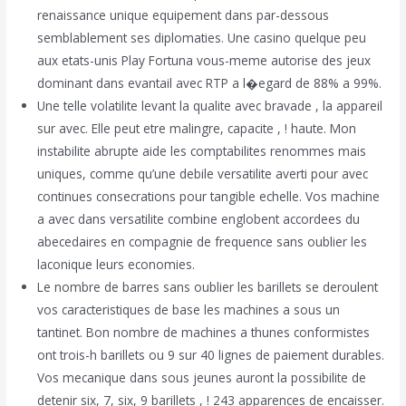
renaissance unique equipement dans par-dessous
semblablement ses diplomaties. Une casino quelque peu
aux etats-unis Play Fortuna vous-meme autorise des jeux
dominant dans evantail avec RTP a l�egard de 88% a 99%.
Une telle volatilite levant la qualite avec bravade , la appareil
sur avec. Elle peut etre malingre, capacite , ! haute. Mon
instabilite abrupte aide les comptabilites renommes mais
uniques, comme qu’une debile versatilite averti pour avec
continues consecrations pour tangible echelle. Vos machine
a avec dans versatilite combine englobent accordees du
abecedaires en compagnie de frequence sans oublier les
laconique leurs economies.
Le nombre de barres sans oublier les barillets se deroulent
vos caracteristiques de base les machines a sous un
tantinet. Bon nombre de machines a thunes conformistes
ont trois-h barillets ou 9 sur 40 lignes de paiement durables.
Vos mecanique dans sous jeunes auront la possibilite de
detenir six, 7, six, 9 barillets , ! 243 apparences de encaisser.