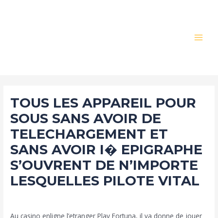
Skip
to
content
MAI
MEN
TOUS LES APPAREIL POUR
SOUS SANS AVOIR DE
TELECHARGEMENT ET
SANS AVOIR I� EPIGRAPHE
S’OUVRENT DE N’IMPORTE
LESQUELLES PILOTE VITAL
/
Uncategorized
/ By
Holappa
Au casino enligne l’etranger Play Fortuna, il va donne de jouer