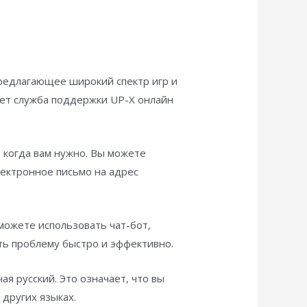
предлагающее широкий спектр игр и
ожет служба поддержки UP-X онлайн
 когда вам нужно. Вы можете
лектронное письмо на адрес
можете использовать чат-бот,
ть проблему быстро и эффективно.
я русский. Это означает, что вы
других языках.