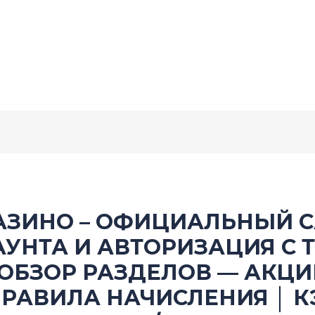
Hem
Om oss
Tjänster
Kontakt
АЗИНО – ОФИЦИАЛЬНЫЙ С
УНТА И АВТОРИЗАЦИЯ С 
ОБЗОР РАЗДЕЛОВ — АКЦИ
РАВИЛА НАЧИСЛЕНИЯ │ КЭ