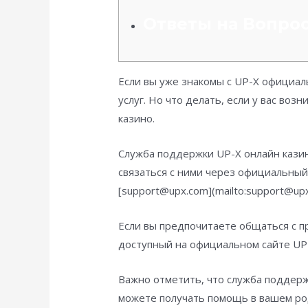
Ответы на Вопро
Если вы уже знакомы с UP-X официал
услуг. Но что делать, если у вас во
казино.
Служба поддержки UP-X онлайн казин
связаться с ними через официальный
[support@upx.com](mailto:support@upx
Если вы предпочитаете общаться с п
доступный на официальном сайте UP-
Важно отметить, что служба поддержк
можете получать помощь в вашем род