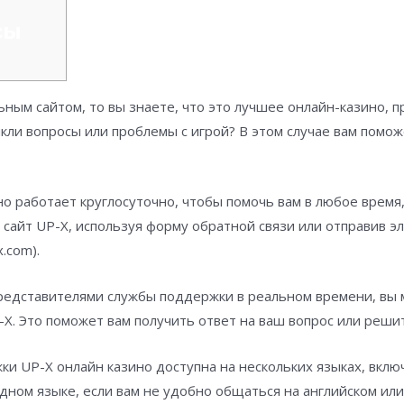
сы
ьным сайтом, то вы знаете, что это лучшее онлайн-казино, 
зникли вопросы или проблемы с игрой? В этом случае вам пом
о работает круглосуточно, чтобы помочь вам в любое время,
 сайт UP-X, используя форму обратной связи или отправив э
.com).
редставителями службы поддержки в реальном времени, вы 
X. Это поможет вам получить ответ на ваш вопрос или реши
и UP-X онлайн казино доступна на нескольких языках, включа
ном языке, если вам не удобно общаться на английском или 