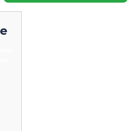
е
но:
ки