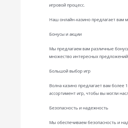
игровой процесс.
Наш онлайн-казино предлагает вам м
Бонусы и акции
Мы предлагаем вам различные бонусы
множество интересных предложений, 
Большой выбор игр
Волна казино предлагает вам более 1
ассортимент игр, чтобы вы могли нас
Безопасность и надежность
Мы обеспечиваем безопасность и над