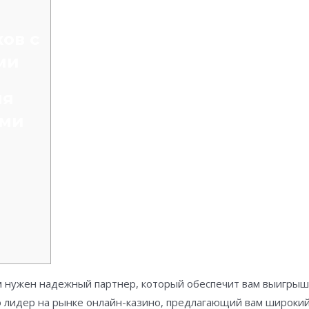
ов с
ми
ля
ими
м нужен надежный партнер, который обеспечит вам выигрыш 
о лидер на рынке онлайн-казино, предлагающий вам широкий