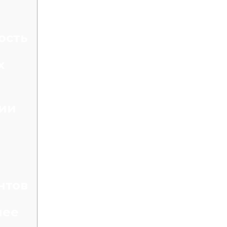
ость
х
ции
нтов
шее