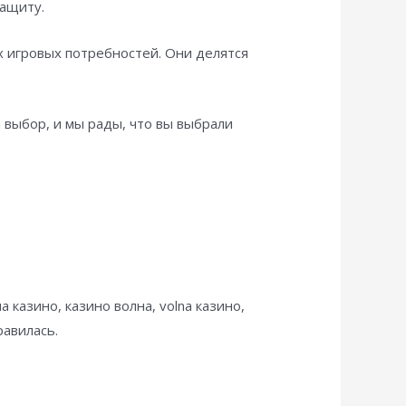
защиту.
х игровых потребностей. Они делятся
ш выбор, и мы рады, что вы выбрали
казино, казино волна, volna казино,
равилась.