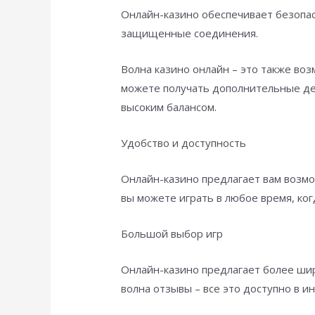
Онлайн-казино обеспечивает безопа
защищенные соединения.
Волна казино онлайн – это также во
можете получать дополнительные ден
высоким балансом.
Удобство и доступность
Онлайн-казино предлагает вам возмож
вы можете играть в любое время, ко
Большой выбор игр
Онлайн-казино предлагает более широ
волна отзывы – все это доступно в и