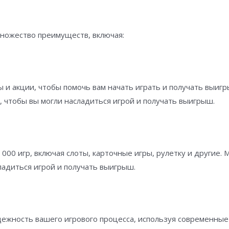
ножество преимуществ, включая:
 и акции, чтобы помочь вам начать играть и получать выи
чтобы вы могли насладиться игрой и получать выигрыш.
 000 игр, включая слоты, карточные игры, рулетку и другие
ладиться игрой и получать выигрыш.
ежность вашего игрового процесса, используя современные 