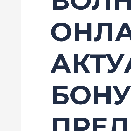
ВОЛН
ОНЛА
АКТУ
БОН
ПРЕ