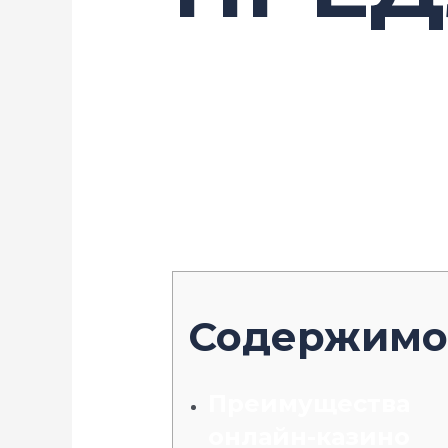
Содержимо
Преимущества
онлайн-казино