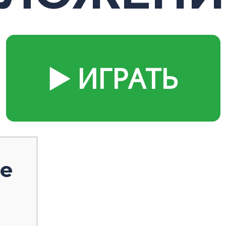
▶️ ИГРАТЬ
е