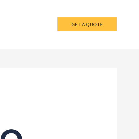
GET A QUOTE